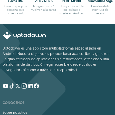
Gacha Life
Z LEGENDS 3
PUBG MOBILE
Summertime Saga
Crea tus propios
Los guerreros Z
El rey indiscutible
Una divertida
personajes e
vuelven a la carga
de los battle
aventura de
inventa mil
royale en Android
verano
aventuras
Uptodown es una app store multiplataforma especializada en
Android. Nuestro objetivo es proporcionar acceso libre y gratuito a
un gran catálogo de aplicaciones sin restricciones, ofreciendo una
plataforma de distribución legal accesible desde cualquier
navegador, así como a través de su app oficial.
CONÓCENOS
Sobre nosotros