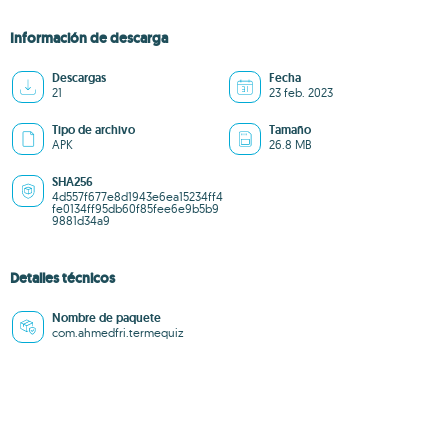
Información de descarga
Descargas
Fecha
21
23 feb. 2023
Tipo de archivo
Tamaño
APK
26.8 MB
SHA256
4d557f677e8d1943e6ea15234ff4
fe0134ff95db60f85fee6e9b5b9
9881d34a9
Detalles técnicos
Nombre de paquete
com.ahmedfri.termequiz