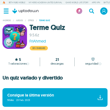
BETA PUBG MOBILE
MY HERO ACADEMIA UNITED SURVIVAL
GAME WORLD: LIFE STORY
APPS VPN
BATTLE
ANDROID
/
JUEGOS
/
OTROS
/
TERME QUIZ
Terme Quiz
9.5.6z
FriAhmed
DEV ONBOARD
5
21
1
valoraciones
descargas
seguridad
Un quiz variado y divertido
Consigue la última versión
9.5.6z
23 Feb. 2023