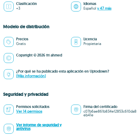
Clasificación
Idiomas
+3
Español
y 47 más
Modelo de distribución
Precios
Licencia
Gratis
Propietaria
Copyright © 2026 fri ahmed
¿Por qué se ha publicado esta aplicación en Uptodown?
(Más información)
Seguridad y privacidad
Permisos solicitados
Firma del certificado
Ver 14 permisos
c07b6ae861b834e12853c610da8
eb41e
Ver informe de seguridad y
antivirus