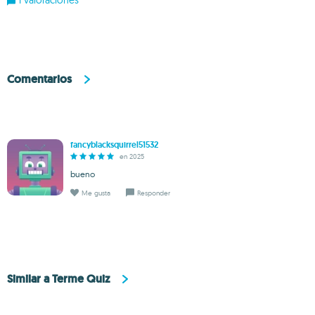
1 valoraciones
Comentarios
fancyblacksquirrel51532
en 2025
bueno
Me gusta
Responder
Similar a Terme Quiz