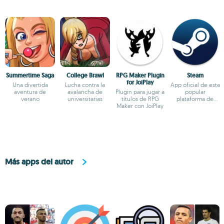
Summertime Saga
College Brawl
RPG Maker Plugin
Steam
for JoiPlay
Una divertida
Lucha contra la
App oficial de esta
aventura de
avalancha de
Plugin para jugar a
popular
verano
universitarias
títulos de RPG
plataforma de
Maker con JoiPlay
videojuegos
Más apps del autor